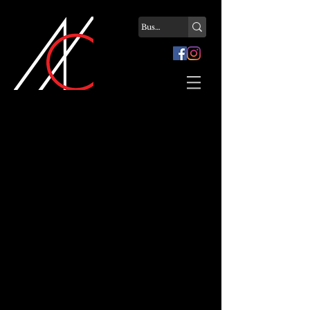
Revestimento de Piso
Sempre ampliando sua gama de serviços, a ACM
Home oferece também o serviço de instalação e
manutenção de pisos vinílicos, laminados e carpetes
em diversas tonalidades diferentes, com a nossa
garantia de qualidade.
O revestimento vinílico pode ser instalado também
na parede, ocasionando um visual diferenciado e
inovador, mas a especificação correta é feita junto
com um arquiteto!
Trabalhamos atualmente com as
marcas
Belgotex do Brasil
e
Recovering
Revestimentos
, líderes no segmento!
Algumas imagens foram retiradas dos sites dos
nossos fornecedores, com identificação ao clicar em
cada uma.