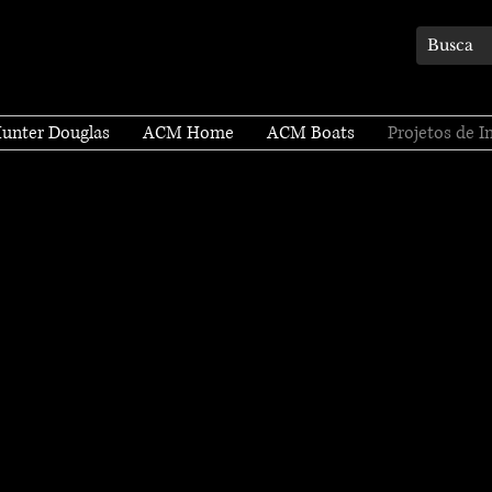
Hunter Douglas
ACM Home
ACM Boats
Projetos de I
 Edifício na Lagoa/RJ
a Berenger